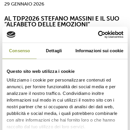
29 GENNAIO 2026
AL TDP2026 STEFANO MASSINI E IL SUO
“ALFABETO DELLE EMOZIONI”
BIGLIETTI: ACQUISTA QUI Un legame, quello tra
sport e cultura, che per il Torneo Internazionale “Città
della Pace” si fa sempre più forte: dopo il grande
Consenso
Dettagli
Informazioni sui cookie
successo dell’anno scorso, anche nel 2026 il
Comitato Organizzatore del Torneo ha deciso di
proporre, prima dell’evento sportivo, uno spettacolo
Questo sito web utilizza i cookie
teatrale di grande impatto. Sul palco del Teatro
Utilizziamo i cookie per personalizzare contenuti ed
Zandonai […]
annunci, per fornire funzionalità dei social media e per
analizzare il nostro traffico. Condividiamo inoltre
informazioni sul modo in cui utilizzi il nostro sito con i
nostri partner che si occupano di analisi dei dati web,
pubblicità e social media, i quali potrebbero combinarle
con altre informazioni che hai fornito loro o che hanno
raccolto dal tuo utilizzo dei loro servizi.