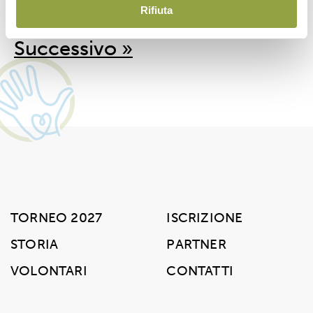
Rifiuta
« Precedente
1
2
3
4
5
6
Successivo »
TORNEO 2027
ISCRIZIONE
STORIA
PARTNER
VOLONTARI
CONTATTI